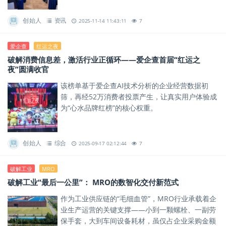
创始人
资讯
2025-11-14 11:43:11
7
爱企查
红运之夜
破解消费信息差，激活行业正循环——爱企查首届“红运之
夜”圆满收官
该榜单基于爱企查AI技术分析的企业经营数据初
筛，再经52万消费者投票产生，让真实用户体验成
为“心水品牌红榜”的核心权重。
创始人
综合
2025-09-17 02:12:44
7
破解工业
MRO
破解工业“最后一公里”： MRO的数智化交付新范式
作为工业供应链的“毛细血管”，MRO行业承载着企
业生产运营的关键支撑——小到一颗螺栓、一副劳
保手套，大到车间设备耗材，虽仅占企业采购金额