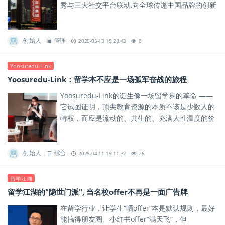
秀与三大社交平台联动,向全球传递中国品牌的创新
力量与责任担当。
创始人
管理
2025-05-13 15:28:43
8
Yoosuredu-Link
Yoosuredu-Link：留学本不应是一场孤军奋战的旅程
Yoosuredu-Link的诞生像一场留学界的革命 ——
它试图证明，顶尖教育资源的本质不该是少数人的
特权，而应是流动的、共生的、充满人性温度的价
值网络。
创始人
综合
2025-04-11 19:11:32
26
留学江湖
留学江湖的"隐世门派", 当名校offer不再是一面广告牌
在留学行业，让学生“晒offer”本是默认规则，最好
能搞得朋友圈、小红书offer“满天飞”，但