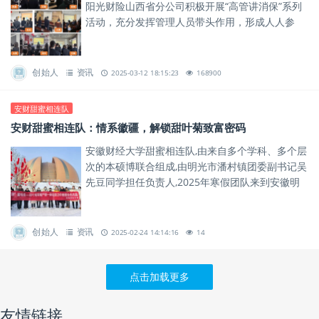
阳光财险山西省分公司积极开展“高管讲消保”系列
活动，充分发挥管理人员带头作用，形成人人参
与、人人尽责的金融消保教育宣传氛围。
创始人
资讯
2025-03-12 18:15:23
168900
安财甜蜜相连队
安财甜蜜相连队：情系徽疆，解锁甜叶菊致富密码
安徽财经大学甜蜜相连队,由来自多个学科、多个层
次的本硕博联合组成,由明光市潘村镇团委副书记吴
先豆同学担任负责人,2025年寒假团队来到安徽明
光和新疆昌吉开展社会实践活动,致力于为中西部甜
叶菊甜蜜产业发...
创始人
资讯
2025-02-24 14:14:16
14
点击加载更多
友情链接