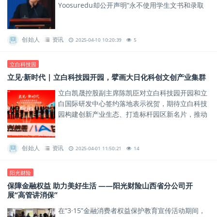
Yoosuredu却公开声明“永不使用学生文书和录取
结果做宣传”。
创始人
资讯
2025-04-10 10:20:39
5
立白科技园
立见·新时代 | 立白科技园开园，擘画大日化科创文创产业集群
立白凯晟控股副主席陈凯臣对立白科技园开园和立
白国际研发中心签约落地表示祝贺，期待立白科技
园构建创新产业生态、打造标杆园区新名片，推动
传统产业与新兴科技的跨界融合，为区域产业升级
注入新动能！
创始人
资讯
2025-04-01 11:50:21
14
阳光财险
保障金融权益 助力美好生活 ——阳光财险山西省分公司开
展“高管讲消保”
在“3·15”金融消费者权益保护教育宣传活动期间，