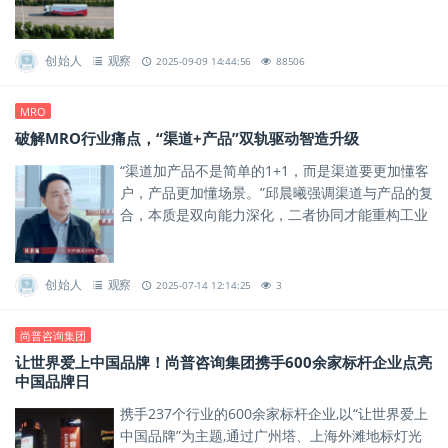
的20%，却覆盖超80%的sku。
创始人
观察
2025-09-09 14:44:56
88506
MRO
破解MRO行业痛点，“渠道+产品”双轨驱动智造升级
“渠道加产品不是简单的1+1，而是渠道要更加懂客
户，产品更加懂场景。”邱晨曦强调渠道与产品的复
合，本质是双向能力深化，二者协同才能重构工业
用品服务的底层逻辑。
创始人
观察
2025-07-14 12:14:25
3
尚普咨询集团
让世界爱上中国品牌！尚普咨询集团携手600余家标杆企业点亮
中国品牌日
携手237个行业的600余家标杆企业,以“让世界爱上
中国品牌”为主题,通过广州塔、上海外滩地标灯光