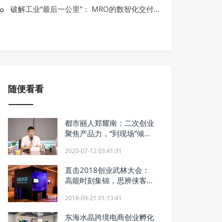
资讯
破解工业“最后一公里”： MRO的数智化交付新范式
嘉莲VR心理——VR技术为心理健康场
随便看看
都市丽人郑耀南：二次创业
聚焦产品力，“到现场”倾听
消费者声音
2020-07-12 03:41:31
直击2018创业武林大会：
高能时刻集锦，思辨侠客风
云
2018-09-21 01:13:41
东海水晶跨境电商创业孵化