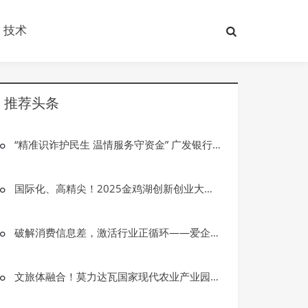
技术
推荐头条
“精准识诈护民生 温情服务守资金” 广发银行大庆龙南支行成功拦截一起电信网络诈骗案件
国际化、高精尖！2025金鸡湖创新创业大赛总决赛圆满落幕！
破解消费信息差，激活行业正循环——爱企查首届“红运之夜”圆满收官
文旅体融合！莫力达瓦国家现代农业产业园激活品牌新动能