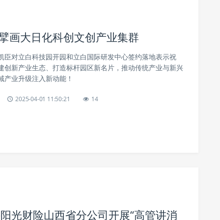
园，擘画大日化科创文创产业集群
凯臣对立白科技园开园和立白国际研发中心签约落地表示祝
建创新产业生态、打造标杆园区新名片，推动传统产业与新兴
域产业升级注入新动能！
2025-04-01 11:50:21
14
—阳光财险山西省分公司开展“高管讲消