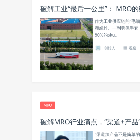
破解工业“最后一公里”： MRO
作为工业供应链的“毛
颗螺栓、一副劳保手套
80%的sku。
创始人
观察
MRO
破解MRO行业痛点，“渠道+产品
“渠道加产品不是简单的