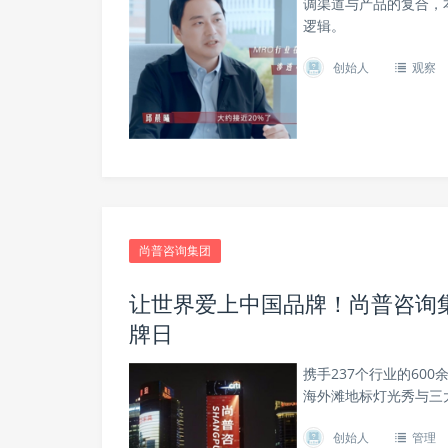
调渠道与产品的复合，
逻辑。
创始人
观察
尚普咨询集团
让世界爱上中国品牌！尚普咨询集
牌日
携手237个行业的60
海外滩地标灯光秀与三
创始人
管理