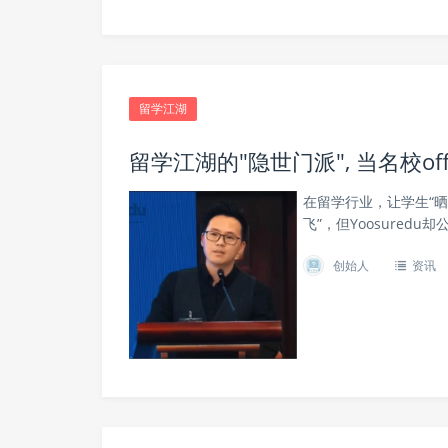
留学江湖
留学江湖的"隐世门派", 当名校o
在留学行业，让学生“晒o
飞”，但Yoosured
创始人
资讯