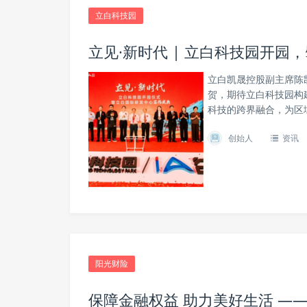
立白科技园
立见·新时代 | 立白科技园开
立白凯晟控股副主席陈
贺，期待立白科技园构
科技的跨界融合，为区
创始人
资讯
阳光财险
保障金融权益 助力美好生活 —