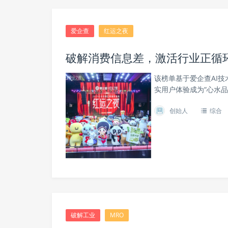
爱企查
红运之夜
破解消费信息差，激活行业正循环
该榜单基于爱企查AI
实用户体验成为“心水品
创始人
综合
破解工业
MRO