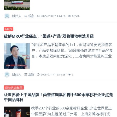
的20%，却覆盖超80%的sku。
创始人
观察
2025-09-09 14:44:56
88506
MRO
破解MRO行业痛点，“渠道+产品”双轨驱动智造升级
“渠道加产品不是简单的1+1，而是渠道要更加懂客
户，产品更加懂场景。”邱晨曦强调渠道与产品的复
合，本质是双向能力深化，二者协同才能重构工业
用品服务的底层逻辑。
创始人
观察
2025-07-14 12:14:25
3
尚普咨询集团
让世界爱上中国品牌！尚普咨询集团携手600余家标杆企业点亮
中国品牌日
携手237个行业的600余家标杆企业,以“让世界爱上
中国品牌”为主题,通过广州塔、上海外滩地标灯光