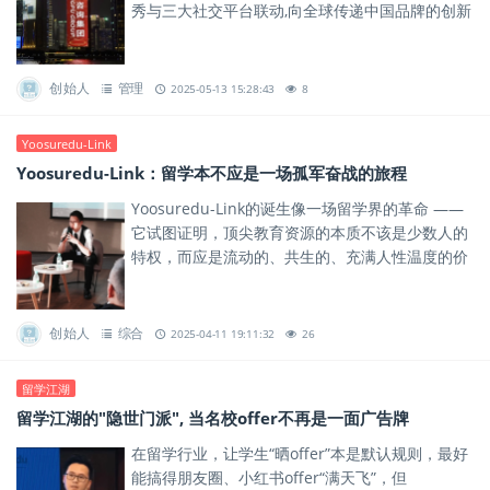
秀与三大社交平台联动,向全球传递中国品牌的创新
力量与责任担当。
创始人
管理
2025-05-13 15:28:43
8
Yoosuredu-Link
Yoosuredu-Link：留学本不应是一场孤军奋战的旅程
Yoosuredu-Link的诞生像一场留学界的革命 ——
它试图证明，顶尖教育资源的本质不该是少数人的
特权，而应是流动的、共生的、充满人性温度的价
值网络。
创始人
综合
2025-04-11 19:11:32
26
留学江湖
留学江湖的"隐世门派", 当名校offer不再是一面广告牌
在留学行业，让学生“晒offer”本是默认规则，最好
能搞得朋友圈、小红书offer“满天飞”，但