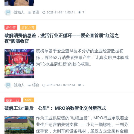
创始人
资讯
2025-11-14 11:43:11
7
爱企查
红运之夜
破解消费信息差，激活行业正循环——爱企查首届“红运之
夜”圆满收官
该榜单基于爱企查AI技术分析的企业经营数据初
筛，再经52万消费者投票产生，让真实用户体验成
为“心水品牌红榜”的核心权重。
创始人
综合
2025-09-17 02:12:44
7
破解工业
MRO
破解工业“最后一公里”： MRO的数智化交付新范式
作为工业供应链的“毛细血管”，MRO行业承载着企
业生产运营的关键支撑——小到一颗螺栓、一副劳
保手套，大到车间设备耗材，虽仅占企业采购金额