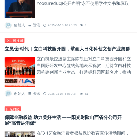
Yoosuredu却公开声明“永不使用学生文书和录取
结果做宣传”。
创始人
资讯
2025-04-10 10:20:39
5
立白科技园
立见·新时代 | 立白科技园开园，擘画大日化科创文创产业集群
立白凯晟控股副主席陈凯臣对立白科技园开园和立
白国际研发中心签约落地表示祝贺，期待立白科技
园构建创新产业生态、打造标杆园区新名片，推动
传统产业与新兴科技的跨界融合，为区域产业升级
注入新动能！
创始人
资讯
2025-04-01 11:50:21
14
阳光财险
保障金融权益 助力美好生活 ——阳光财险山西省分公司开
展“高管讲消保”
在“3·15”金融消费者权益保护教育宣传活动期间，