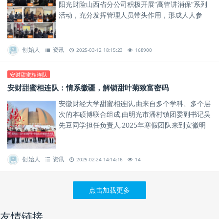
阳光财险山西省分公司积极开展“高管讲消保”系列
活动，充分发挥管理人员带头作用，形成人人参
与、人人尽责的金融消保教育宣传氛围。
创始人
资讯
2025-03-12 18:15:23
168900
安财甜蜜相连队
安财甜蜜相连队：情系徽疆，解锁甜叶菊致富密码
安徽财经大学甜蜜相连队,由来自多个学科、多个层
次的本硕博联合组成,由明光市潘村镇团委副书记吴
先豆同学担任负责人,2025年寒假团队来到安徽明
光和新疆昌吉开展社会实践活动,致力于为中西部甜
叶菊甜蜜产业发...
创始人
资讯
2025-02-24 14:14:16
14
点击加载更多
友情链接