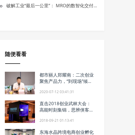
嘉莲VR亮相82届中国教育装备展 创新
破解工业“最后一公里”： MRO的数智化交付新范式
潮
随便看看
都市丽人郑耀南：二次创业
聚焦产品力，“到现场”倾听
消费者声音
2020-07-12 03:41:31
直击2018创业武林大会：
高能时刻集锦，思辨侠客风
云
2018-09-21 01:13:41
东海水晶跨境电商创业孵化