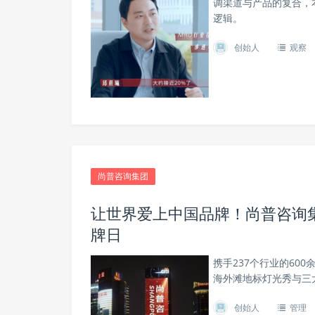
调渠道与产品的复合，
逻辑。
创始人
观察
尚普咨询集团
让世界爱上中国品牌！尚普咨询集
牌日
携手237个行业的60
海外滩地标灯光秀与三
创始人
管理