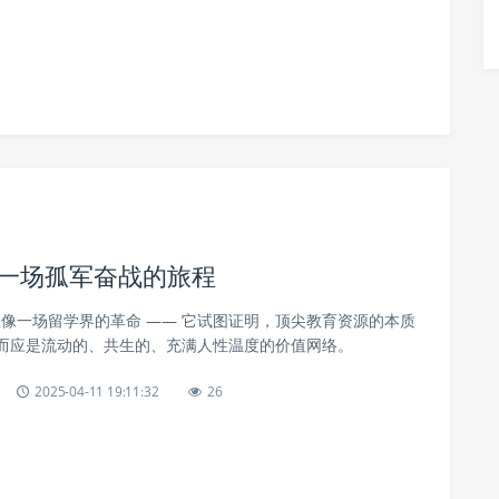
不应是一场孤军奋战的旅程
nk的诞生像一场留学界的革命 —— 它试图证明，顶尖教育资源的本质
而应是流动的、共生的、充满人性温度的价值网络。
2025-04-11 19:11:32
26