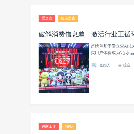
爱企查
红运之夜
破解消费信息差，激活行业正循环
该榜单基于爱企查AI
实用户体验成为“心水品
创始人
综合
破解工业
MRO