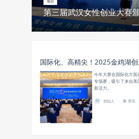
项目
资讯
第三届武汉女性创业大赛
嘉莲VR心理——VR技术
国际化、高精尖！2025金鸡湖
今年大赛在国际化方面
专场赛，吸引了来自美
新活力。
创始人
资讯