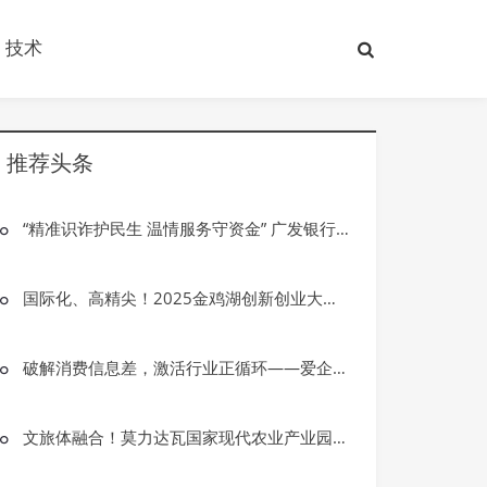
技术
推荐头条
“精准识诈护民生 温情服务守资金” 广发银行大庆龙南支行成功拦截一起电信网络诈骗案件
国际化、高精尖！2025金鸡湖创新创业大赛总决赛圆满落幕！
破解消费信息差，激活行业正循环——爱企查首届“红运之夜”圆满收官
文旅体融合！莫力达瓦国家现代农业产业园激活品牌新动能
技术