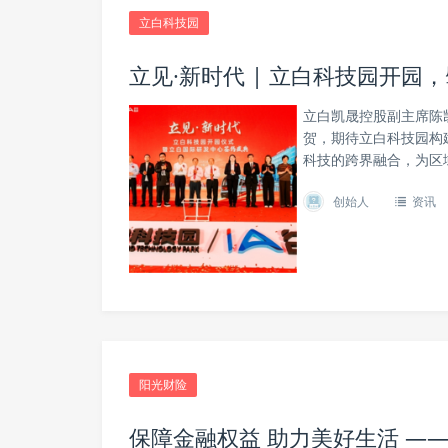
立白科技园
立见·新时代 | 立白科技园开
立白凯晟控股副主席陈
贺，期待立白科技园构
科技的跨界融合，为区
创始人
资讯
阳光财险
保障金融权益 助力美好生活 —