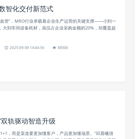
的数智化交付新范式
细血管”，MRO行业承载着企业生产运营的关键支撑——小到一
，大到车间设备耗材，虽仅占企业采购金额的20%，却覆盖超
2025-09-09 14:44:56
88506
”双轨驱动智造升级
1+1，而是渠道要更加懂客户，产品更加懂场景。”邱晨曦强