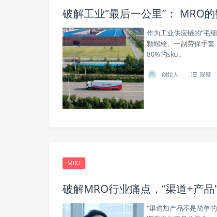
破解工业“最后一公里”： MRO
作为工业供应链的“毛
颗螺栓、一副劳保手套
80%的sku。
创始人
观察
MRO
破解MRO行业痛点，“渠道+产品
“渠道加产品不是简单的