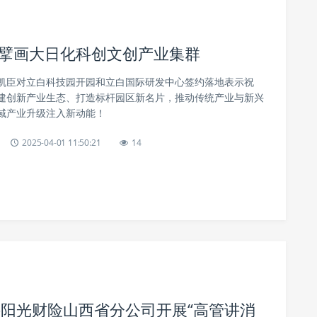
园，擘画大日化科创文创产业集群
凯臣对立白科技园开园和立白国际研发中心签约落地表示祝
建创新产业生态、打造标杆园区新名片，推动传统产业与新兴
域产业升级注入新动能！
2025-04-01 11:50:21
14
—阳光财险山西省分公司开展“高管讲消