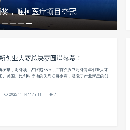
颁奖，唯柯医疗项目夺冠
为心理健康场景赋能
创新创业大赛总决赛圆满落幕！
再突破，海外项目占比超55%，并首次设立海外青年创业人才
国、英国、比利时等地的优秀项目参赛，激发了产业新星的创
2025-11-14 11:43:11
7