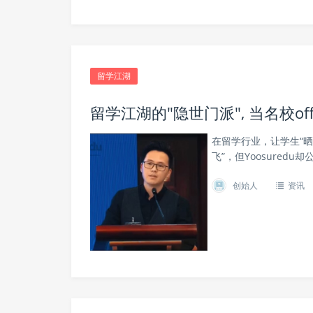
留学江湖
留学江湖的"隐世门派", 当名校o
在留学行业，让学生“晒o
飞”，但Yoosured
创始人
资讯