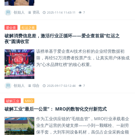
创始人
资讯
2025-11-14 11:43:11
7
爱企查
红运之夜
破解消费信息差，激活行业正循环——爱企查首届“红运之
夜”圆满收官
该榜单基于爱企查AI技术分析的企业经营数据初
筛，再经52万消费者投票产生，让真实用户体验成
为“心水品牌红榜”的核心权重。
创始人
综合
2025-09-17 02:12:44
7
破解工业
MRO
破解工业“最后一公里”： MRO的数智化交付新范式
作为工业供应链的“毛细血管”，MRO行业承载着企
业生产运营的关键支撑——小到一颗螺栓、一副劳
保手套，大到车间设备耗材，虽仅占企业采购金额