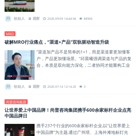
的20%，却覆盖超80%的sku。
创始人
观察
2025-09-09 14:44:56
88506
MRO
破解MRO行业痛点，“渠道+产品”双轨驱动智造升级
“渠道加产品不是简单的1+1，而是渠道要更加懂客
户，产品更加懂场景。”邱晨曦强调渠道与产品的复
合，本质是双向能力深化，二者协同才能重构工业
用品服务的底层逻辑。
创始人
观察
2025-07-14 12:14:25
3
尚普咨询集团
让世界爱上中国品牌！尚普咨询集团携手600余家标杆企业点亮
中国品牌日
携手237个行业的600余家标杆企业,以“让世界爱上
中国品牌”为主题,通过广州塔、上海外滩地标灯光