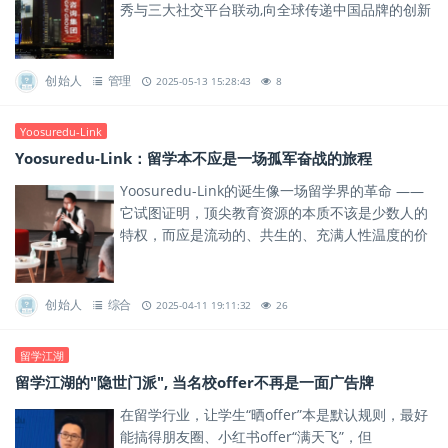
秀与三大社交平台联动,向全球传递中国品牌的创新
力量与责任担当。
创始人
管理
2025-05-13 15:28:43
8
Yoosuredu-Link
Yoosuredu-Link：留学本不应是一场孤军奋战的旅程
Yoosuredu-Link的诞生像一场留学界的革命 ——
它试图证明，顶尖教育资源的本质不该是少数人的
特权，而应是流动的、共生的、充满人性温度的价
值网络。
创始人
综合
2025-04-11 19:11:32
26
留学江湖
留学江湖的"隐世门派", 当名校offer不再是一面广告牌
在留学行业，让学生“晒offer”本是默认规则，最好
能搞得朋友圈、小红书offer“满天飞”，但