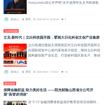
Yoosuredu却公开声明“永不使用学生文书和录取
结果做宣传”。
创始人
资讯
2025-04-10 10:20:39
5
立白科技园
立见·新时代 | 立白科技园开园，擘画大日化科创文创产业集群
立白凯晟控股副主席陈凯臣对立白科技园开园和立
白国际研发中心签约落地表示祝贺，期待立白科技
园构建创新产业生态、打造标杆园区新名片，推动
传统产业与新兴科技的跨界融合，为区域产业升级
注入新动能！
创始人
资讯
2025-04-01 11:50:21
14
阳光财险
保障金融权益 助力美好生活 ——阳光财险山西省分公司开
展“高管讲消保”
在“3·15”金融消费者权益保护教育宣传活动期间，