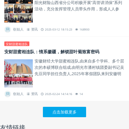
阳光财险山西省分公司积极开展“高管讲消保”系列
活动，充分发挥管理人员带头作用，形成人人参
与、人人尽责的金融消保教育宣传氛围。
创始人
资讯
2025-03-12 18:15:23
168900
安财甜蜜相连队
安财甜蜜相连队：情系徽疆，解锁甜叶菊致富密码
安徽财经大学甜蜜相连队,由来自多个学科、多个层
次的本硕博联合组成,由明光市潘村镇团委副书记吴
先豆同学担任负责人,2025年寒假团队来到安徽明
光和新疆昌吉开展社会实践活动,致力于为中西部甜
叶菊甜蜜产业发...
创始人
资讯
2025-02-24 14:14:16
14
点击加载更多
友情链接