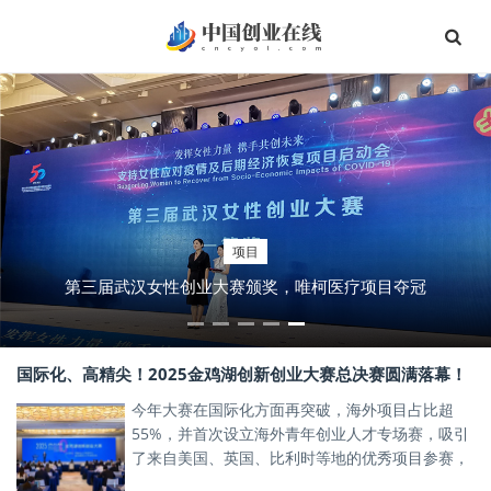
项目
资讯
第三届武汉女性创业大赛颁奖，唯柯医疗项目夺冠
嘉莲VR心理——VR技术为心理健康场景赋能
国际化、高精尖！2025金鸡湖创新创业大赛总决赛圆满落幕！
今年大赛在国际化方面再突破，海外项目占比超
55%，并首次设立海外青年创业人才专场赛，吸引
了来自美国、英国、比利时等地的优秀项目参赛，
激发了产业新星的创新活力。