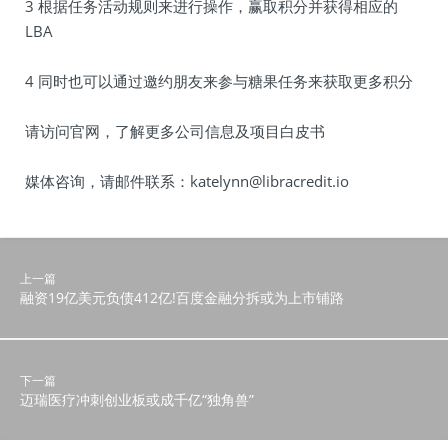
3 根据任务活动规则来进行操作，赢取积分并获得相应的
LBA
4 同时也可以通过邀约朋友来参与糖果任务来获取更多积分
请访问官网，了解更多公司信息及项目白皮书
媒体咨询，请邮件联系：katelynn@libracredit.io
上一篇
融资19亿美元负债412亿!百度金融分拆或为上市铺路
下一篇
迈瑞医疗冲刺创业板或成千亿“独角兽”