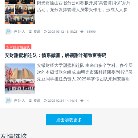
阳光财险山西省分公司积极开展“高管讲消保”系列
活动，充分发挥管理人员带头作用，形成人人参
与、人人尽责的金融消保教育宣传氛围。
创始人
资讯
2025-03-12 18:15:23
168900
安财甜蜜相连队
安财甜蜜相连队：情系徽疆，解锁甜叶菊致富密码
安徽财经大学甜蜜相连队,由来自多个学科、多个层
次的本硕博联合组成,由明光市潘村镇团委副书记吴
先豆同学担任负责人,2025年寒假团队来到安徽明
光和新疆昌吉开展社会实践活动,致力于为中西部甜
叶菊甜蜜产业发...
创始人
资讯
2025-02-24 14:14:16
14
点击加载更多
友情链接