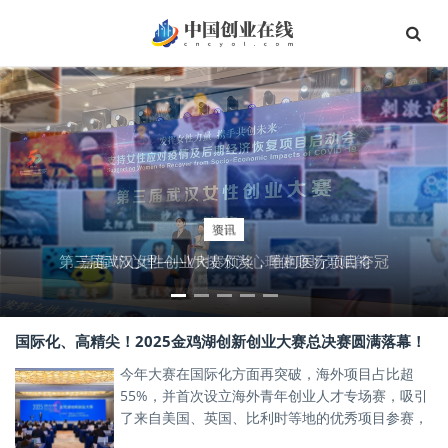
项目
资讯
第三届武汉女性创业大赛颁奖，唯柯医疗项目夺冠
嘉莲VR心理——VR技术为心理健康场景赋能
国际化、高精尖！2025金鸡湖创新创业大赛总决赛圆满落幕！
今年大赛在国际化方面再突破，海外项目占比超
55%，并首次设立海外青年创业人才专场赛，吸引
了来自美国、英国、比利时等地的优秀项目参赛，
激发了产业新星的创新活力。