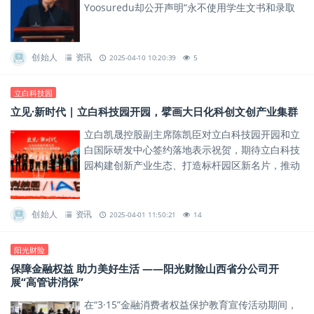
Yoosuredu却公开声明“永不使用学生文书和录取
结果做宣传”。
创始人
资讯
2025-04-10 10:20:39
5
立白科技园
立见·新时代 | 立白科技园开园，擘画大日化科创文创产业集群
立白凯晟控股副主席陈凯臣对立白科技园开园和立
白国际研发中心签约落地表示祝贺，期待立白科技
园构建创新产业生态、打造标杆园区新名片，推动
传统产业与新兴科技的跨界融合，为区域产业升级
注入新动能！
创始人
资讯
2025-04-01 11:50:21
14
阳光财险
保障金融权益 助力美好生活 ——阳光财险山西省分公司开
展“高管讲消保”
在“3·15”金融消费者权益保护教育宣传活动期间，