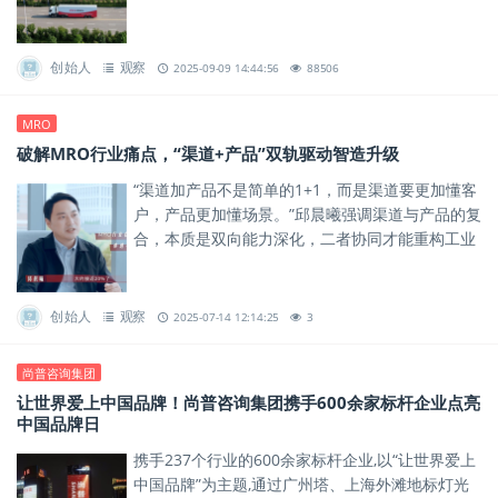
的20%，却覆盖超80%的sku。
创始人
观察
2025-09-09 14:44:56
88506
MRO
破解MRO行业痛点，“渠道+产品”双轨驱动智造升级
“渠道加产品不是简单的1+1，而是渠道要更加懂客
户，产品更加懂场景。”邱晨曦强调渠道与产品的复
合，本质是双向能力深化，二者协同才能重构工业
用品服务的底层逻辑。
创始人
观察
2025-07-14 12:14:25
3
尚普咨询集团
让世界爱上中国品牌！尚普咨询集团携手600余家标杆企业点亮
中国品牌日
携手237个行业的600余家标杆企业,以“让世界爱上
中国品牌”为主题,通过广州塔、上海外滩地标灯光