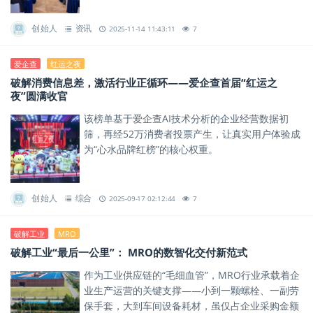
创始人
资讯
2025-11-14 11:43:11
7
爱企查
红运之夜
破解消费信息差，激活行业正循环——爱企查首届“红运之
夜”圆满收官
该榜单基于爱企查AI技术分析的企业经营数据初
筛，再经52万消费者投票产生，让真实用户体验成
为“心水品牌红榜”的核心权重。
创始人
综合
2025-09-17 02:12:44
7
破解工业
MRO
破解工业“最后一公里”： MRO的数智化交付新范式
作为工业供应链的“毛细血管”，MRO行业承载着企
业生产运营的关键支撑——小到一颗螺栓、一副劳
保手套，大到车间设备耗材，虽仅占企业采购金额