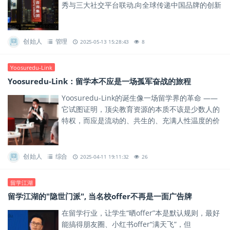
秀与三大社交平台联动,向全球传递中国品牌的创新
力量与责任担当。
创始人
管理
2025-05-13 15:28:43
8
Yoosuredu-Link
Yoosuredu-Link：留学本不应是一场孤军奋战的旅程
Yoosuredu-Link的诞生像一场留学界的革命 ——
它试图证明，顶尖教育资源的本质不该是少数人的
特权，而应是流动的、共生的、充满人性温度的价
值网络。
创始人
综合
2025-04-11 19:11:32
26
留学江湖
留学江湖的"隐世门派", 当名校offer不再是一面广告牌
在留学行业，让学生“晒offer”本是默认规则，最好
能搞得朋友圈、小红书offer“满天飞”，但