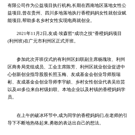
有限公司作为公益项目执行机构,长期在西南地区落地女性公
益项目,曾在贵州、四川多地落地执行香橙妈妈女性就创业赋
能项目,帮助多名乡村女性实现电商就创业。
2021年11月2日,友成·埃森哲“成功之技”香橙妈妈项目
(利州班)在广元市利州区正式开班。
参加此次开班仪式的有利州区妇联副主席杨瑰玫、利州
区商务局党组成员、工会主席陈芳、利州区就业创业促进中
心创新创业指导股股长照玉梅、友成基金会创业导师殷瑞
彬、友成基金会创业导师李宇頔、乡村女性创业代表吴欣芸
以及40多位来自村级妇联、本地企业以及村镇的香橙妈妈学
员。
在上午的破冰环节中,成为同学的香橙妈妈们,在老师的引
导下不断地热络起来,勇敢的表达出自己的想法。