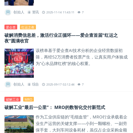
创始人
资讯
2025-11-14 11:43:11
7
爱企查
红运之夜
破解消费信息差，激活行业正循环——爱企查首届“红运之
夜”圆满收官
该榜单基于爱企查AI技术分析的企业经营数据初
筛，再经52万消费者投票产生，让真实用户体验成
为“心水品牌红榜”的核心权重。
创始人
综合
2025-09-17 02:12:44
7
破解工业
MRO
破解工业“最后一公里”： MRO的数智化交付新范式
作为工业供应链的“毛细血管”，MRO行业承载着企
业生产运营的关键支撑——小到一颗螺栓、一副劳
保手套，大到车间设备耗材，虽仅占企业采购金额