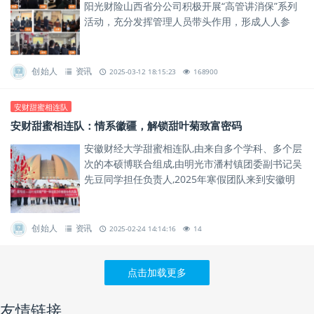
阳光财险山西省分公司积极开展“高管讲消保”系列
活动，充分发挥管理人员带头作用，形成人人参
与、人人尽责的金融消保教育宣传氛围。
创始人
资讯
2025-03-12 18:15:23
168900
安财甜蜜相连队
安财甜蜜相连队：情系徽疆，解锁甜叶菊致富密码
安徽财经大学甜蜜相连队,由来自多个学科、多个层
次的本硕博联合组成,由明光市潘村镇团委副书记吴
先豆同学担任负责人,2025年寒假团队来到安徽明
光和新疆昌吉开展社会实践活动,致力于为中西部甜
叶菊甜蜜产业发...
创始人
资讯
2025-02-24 14:14:16
14
点击加载更多
友情链接