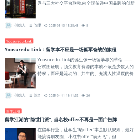
秀与三大社交平台联动,向全球传递中国品牌的创新
力量与责任担当。
创始人
管理
2025-05-13 15:28:43
8
Yoosuredu-Link
Yoosuredu-Link：留学本不应是一场孤军奋战的旅程
Yoosuredu-Link的诞生像一场留学界的革命 ——
它试图证明，顶尖教育资源的本质不该是少数人的
特权，而应是流动的、共生的、充满人性温度的价
值网络。
创始人
综合
2025-04-11 19:11:32
26
留学江湖
留学江湖的"隐世门派", 当名校offer不再是一面广告牌
在留学行业，让学生“晒offer”本是默认规则，最好
能搞得朋友圈、小红书offer“满天飞”，但