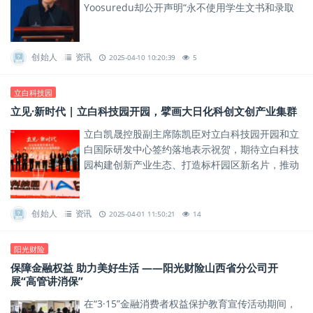
Yoosuredu却公开声明“永不使用学生文书和录取
结果做宣传”。
创始人
资讯
2025-04-10 10:20:39
5
立白科技园
立见·新时代 | 立白科技园开园，擘画大日化科创文创产业集群
立白凯晟控股副主席陈凯臣对立白科技园开园和立
白国际研发中心签约落地表示祝贺，期待立白科技
园构建创新产业生态、打造标杆园区新名片，推动
传统产业与新兴科技的跨界融合，为区域产业升级
注入新动能！
创始人
资讯
2025-04-01 11:50:21
14
阳光财险
保障金融权益 助力美好生活 ——阳光财险山西省分公司开
展“高管讲消保”
在“3·15”金融消费者权益保护教育宣传活动期间，