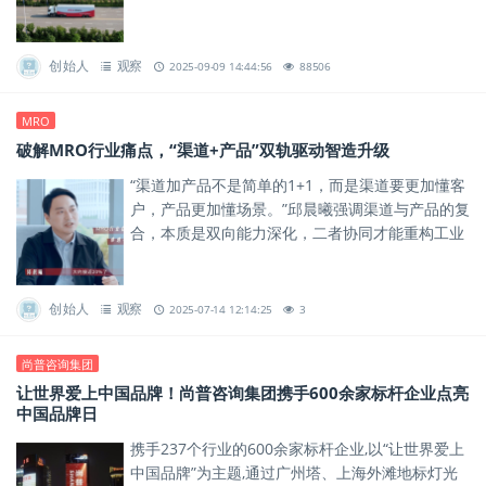
的20%，却覆盖超80%的sku。
创始人
观察
2025-09-09 14:44:56
88506
MRO
破解MRO行业痛点，“渠道+产品”双轨驱动智造升级
“渠道加产品不是简单的1+1，而是渠道要更加懂客
户，产品更加懂场景。”邱晨曦强调渠道与产品的复
合，本质是双向能力深化，二者协同才能重构工业
用品服务的底层逻辑。
创始人
观察
2025-07-14 12:14:25
3
尚普咨询集团
让世界爱上中国品牌！尚普咨询集团携手600余家标杆企业点亮
中国品牌日
携手237个行业的600余家标杆企业,以“让世界爱上
中国品牌”为主题,通过广州塔、上海外滩地标灯光